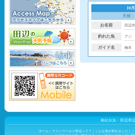
10月
天候：
お名前
田辺
釣れた魚
アジ
ガイド名
楠本
南紀白浜・田辺周
ホーム
|
マリンワールド田辺って？
|
こんな魚が釣れました！
|